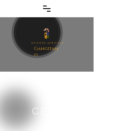
aziende agricole
Gangitan
o
Ceci